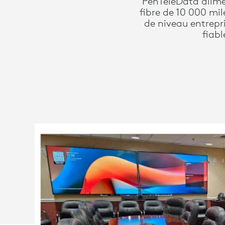
PenTeleData alim
RÉUNION
fibre de 10 000 mil
de niveau entrepr
fiabl
ET
DÉBLOQUE
DE
NOUVEAUX
REVENUS