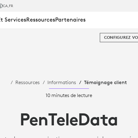
CA
,FR
Et Services
Ressources
Partenaires
A
CONFIGUREZ VO
Ressources
Informations
Témoignage client
10 minutes de lecture
PenTeleData