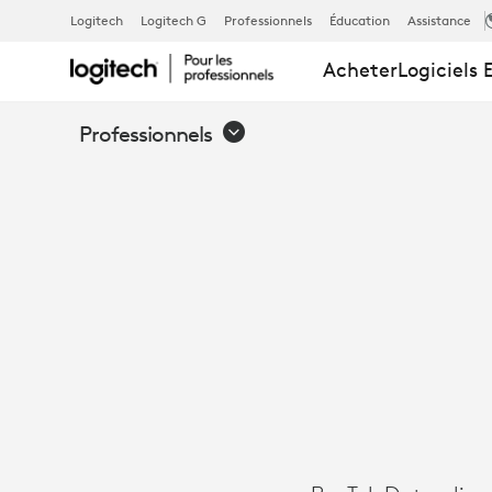
COMMENT
Logitech
Logitech G
Professionnels
Éducation
Assistance
Acheter
Logiciels 
PENTELEDAT
Professionnels
MODERNISE
LES
SALLES
DE