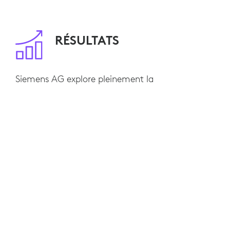
RÉSULTATS
Siemens AG explore pleinement la
communication numérique, avec des salles de
réunion ouvertes, des conférences sur simple
pression d'un bouton et un streaming
audio/vidéo qui donne l'impression d'être en
face à face. Sa collaboration avec Logitech a
engendré des solutions intuitives, faciles à
utiliser et au design attrayant, qui apportent
chaque jour de la valeur ajoutée aux employés
et à l’entreprise.
Grâce au partenariat avec Logitech, la
modernisation des communications a permis à