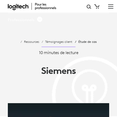
SIEMENS
AG
Professionnels
ADOPTE
LES
Ressources
Témoignages client
Étude de cas
SALLES
MICROSOFT
10 minutes de lecture
TEAMS
Siemens
DE
LOGITECH