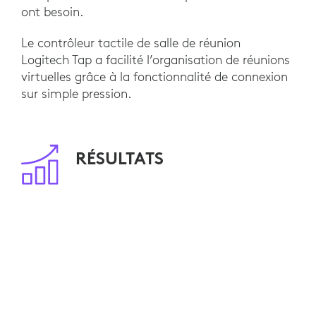
ont besoin.
Le contrôleur tactile de salle de réunion
Logitech Tap a facilité l’organisation de réunions
virtuelles grâce à la fonctionnalité de connexion
sur simple pression.
RÉSULTATS
Les solutions pour salle Logitech ont permis à
Tanikaya de présenter leurs produits à leurs
clients potentiels sans réunion en
présentiel. Étant donné que les clients peuvent
désormais voir les machines de près et poser des
questions sans se déplacer, Tanikaya réalise plus
facilement des ventes.