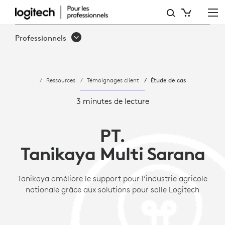
ÉTUDE
DE
Professionnels
CAS
-
Ressources
Témoignages client
Étude de cas
TANIKAYA
AMÉLIORE
3 minutes de lecture
LE
PT.
SUPPORT
Tanikaya Multi Sarana
POUR
L’INDUSTRIE
Tanikaya améliore le support pour l’industrie agricole
nationale grâce aux solutions pour salle Logitech
AGRICOLE
NATIONALE