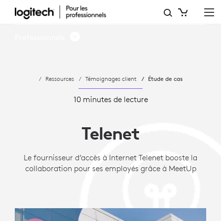
ÉTUDE
DE
Professionnels
CAS:
TELENET
Ressources
Témoignages client
Étude de cas
CHOISIT
LOGITECH
10 minutes de lecture
POUR
Telenet
UNE
CONNECTIVITÉ
Le fournisseur d’accès à Internet Telenet booste la
collaboration pour ses employés grâce à MeetUp
OPTIMALE,
À
LA