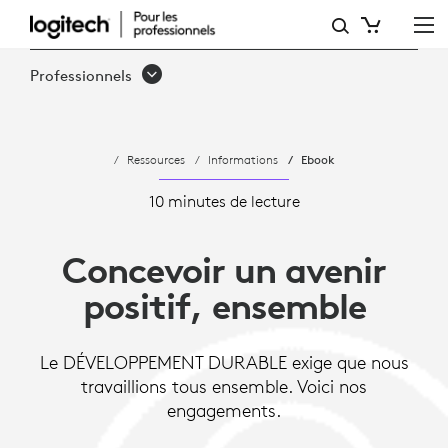
CONCEVOIR
DÉVELOPPEMENT
Professionnels
DURABLE
ET
Ressources
Informations
Ebook
VERS
UN
10 minutes de lecture
AVENIR
Concevoir un avenir
POSITIF
positif, ensemble
Le DÉVELOPPEMENT DURABLE exige que nous
travaillions tous ensemble. Voici nos
engagements.