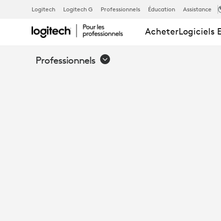
ESPACES
Logitech
Logitech G
Professionnels
Éducation
Assistance
Acheter
Logiciels 
DE
Professionnels
TRAVAIL
SUR
MESURE:
PERSONNALI