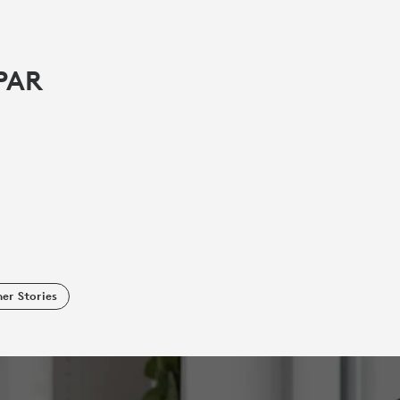
PAR
er Stories