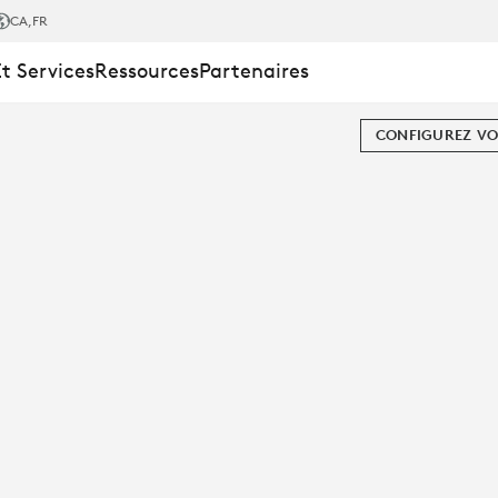
CA
,FR
Et Services
Ressources
Partenaires
CONFIGUREZ VO
SATION