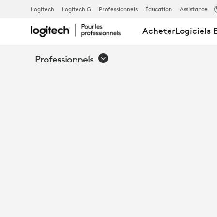
OPTIMISER
Logitech
Logitech G
Professionnels
Éducation
Assistance
Acheter
Logiciels 
LES
Professionnels
ESPACES
DE
RÉUNION
OUVERTS