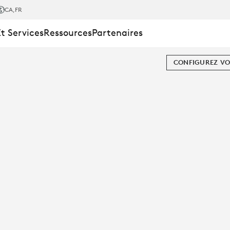
CA
,FR
Et Services
Ressources
Partenaires
CONFIGUREZ VO