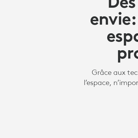
Des
envie
esp
pr
Grâce aux tech
l’espace, n’impo