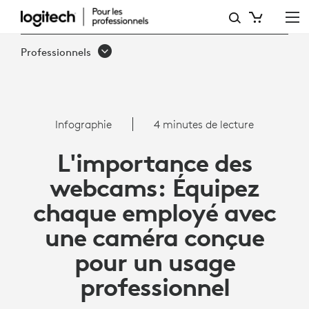
L'IMPORTANCE
DES
Professionnels
WEBCAMS:
ÉQUIPER
LES
Infographie
4 minutes de lecture
EMPLOYÉS
L'importance des
DE
webcams: Équipez
CAMÉRAS
chaque employé avec
POUR
une caméra conçue
LES
pour un usage
PROFESSIONNELS
professionnel