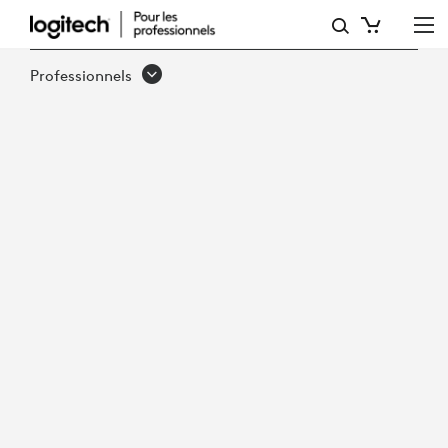
ÉVALUATION
DE
Professionnels
PRODUIT :
THE
FUTURUM
GROUP
ÉVALUE
LOGITECH
SIGHT