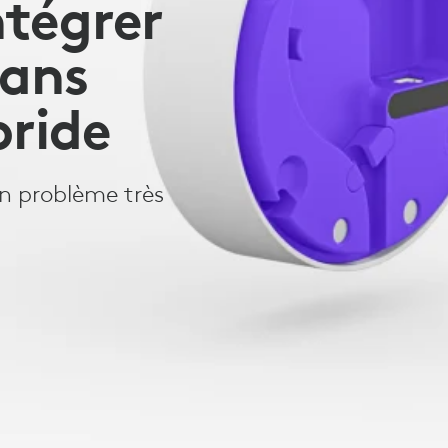
ntégrer
dans
bride
un problème très