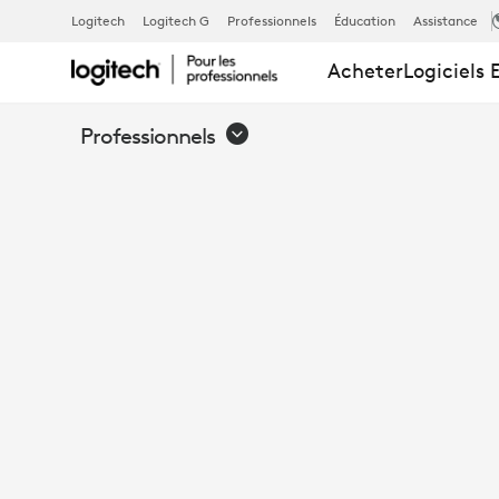
PERMETTRE
Logitech
Logitech G
Professionnels
Éducation
Assistance
Acheter
Logiciels 
UNE
Professionnels
COLLABORA
PAR
TABLEAU
BLANC