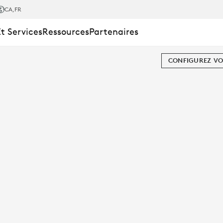
CA
,FR
Et Services
Ressources
Partenaires
CONFIGUREZ VO
TION