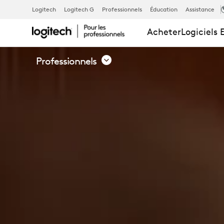
SALLES
Logitech
Logitech G
Professionnels
Éducation
Assistance
Acheter
Logiciels 
D'AUDIENCE
Professionnels
ET
ESPACES
DE
TRAVAIL