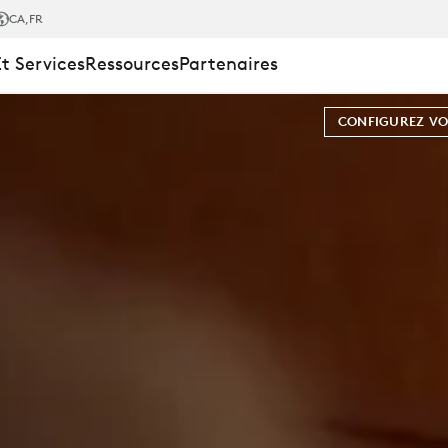
CA
,FR
Et Services
Ressources
Partenaires
CONFIGUREZ VO