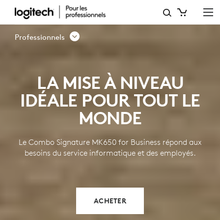
ENSEMBLE
CLAVIER
Professionnels
ET
SOURIS
LA MISE À NIVEAU
SIGNATURE MK650
IDÉALE POUR TOUT LE
POUR
MONDE
LES
PROFESSIONNELS
Le Combo Signature MK650 for Business répond aux
besoins du service informatique et des employés.
ACHETER