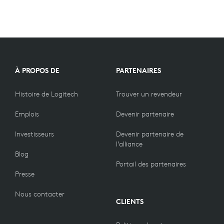
À PROPOS DE
PARTENAIRES
Histoire de Logitech
Trouver un revendeur
Emplois
Devenir partenaire
Investisseurs
Devenir partenaire de
l’alliance
Blog
Portail des partenaires
Presse
Nous contacter
CLIENTS