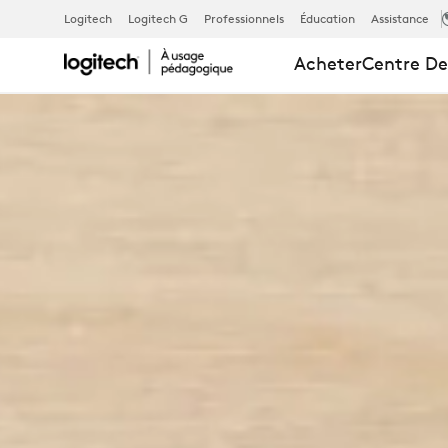
EDUCATION
Logitech
Logitech G
Professionnels
Éducation
Assistance
Acheter
Centre De