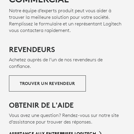
LE PLASTIQUE DEVRAIT AVOIR
PLUSIEURS VIES
Notre équipe d’experts produit peut vous aider à
trouver la meilleure solution pour votre société.
PLASTIQUES RECYCLÉS
Remplissez le formulaire et un représentant Logitech
Les composants en plastique du dispositif Zone 305
vous contactera rapidement.
l
sont fabriqués à partir de 55% de plastique recyclé
e
11
post-consommation
Hors circuit imprimé et emballag
afin d’offrir une nouvelle vie au
h
REVENDEURS
plastique issu d’anciens produits électroniques grand
public et contribuer à réduire l’empreinte carbone.
Achetez auprès de l’un de nos revendeurs de
confiance.
À PROPOS DES PLASTIQUES RECYCLÉS
TROUVER UN REVENDEUR
OBTENIR DE L'AIDE
Vous avez une question? Rendez-vous sur notre site
d’assistance pour trouver des réponses.
ASSISTANCE AUX ENTREPRISES LOGITECH