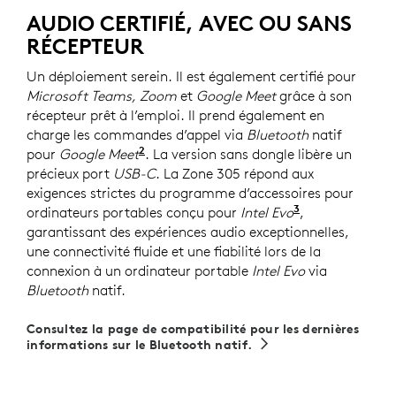
AUDIO CERTIFIÉ, AVEC OU SANS
RÉCEPTEUR
Un déploiement serein. Il est également certifié pour
Microsoft Teams, Zoom
et
Google Meet
grâce à son
récepteur prêt à l’emploi. Il prend également en
charge les commandes d’appel via
Bluetooth
natif
2
pour
Google Meet
Pour la version UC uniquement. Requ
. La version sans dongle libère un
précieux port
USB-C
. La Zone 305 répond aux
exigences strictes du programme d’accessoires pour
3
ordinateurs portables conçu pour
Intel Evo
Nécessite la v
,
garantissant des expériences audio exceptionnelles,
une connectivité fluide et une fiabilité lors de la
connexion à un ordinateur portable
Intel Evo
via
Bluetooth
natif.
Consultez la page de compatibilité pour les dernières
informations sur le Bluetooth natif.