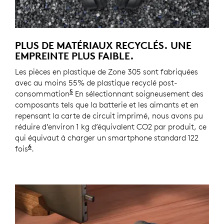
PLUS DE MATÉRIAUX RECYCLÉS. UNE
EMPREINTE PLUS FAIBLE.
Les pièces en plastique de Zone 305 sont fabriquées
avec au moins 55% de plastique recyclé post-
5
consommation
Contenu plastique de Zone 305 : 55% de
En sélectionnant soigneusement des
composants tels que la batterie et les aimants et en
repensant la carte de circuit imprimé, nous avons pu
réduire d’environ 1 kg d’équivalent CO2 par produit, ce
qui équivaut à charger un smartphone standard 122
6
fois
Source et calcul : https://www.epa.gov/energy/g
.