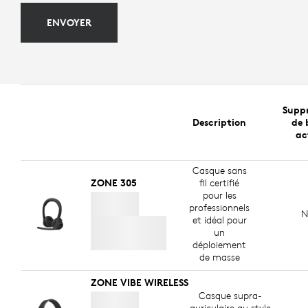
ENVOYER
Suppr
Description
de 
ac
Casque sans
ZONE 305
fil certifié
pour les
professionnels
N
et idéal pour
un
déploiement
de masse
ZONE VIBE WIRELESS
Casque supra-
auriculaire au style