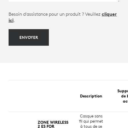
Besoin d'assistance pour un produit ? Veuillez
cliquer
ici
.
ENVOYER
Suppr
Description
de 
ac
Casque sans
fil qui permet
ZONE WIRELESS
2 ES FOR
à tous de se