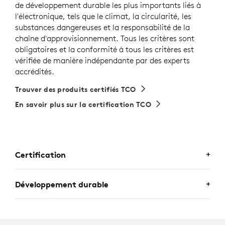
de développement durable les plus importants liés à
l'électronique, tels que le climat, la circularité, les
substances dangereuses et la responsabilité de la
chaîne d'approvisionnement. Tous les critères sont
obligatoires et la conformité à tous les critères est
vérifiée de manière indépendante par des experts
accrédités.
Trouver des produits certifiés TCO
En savoir plus sur la certification TCO
Certification
CERTIFIÉ POUR LES
Développement durable
PROFESSIONNELS
Zone Wireless 2 ES for Business est certifié pour