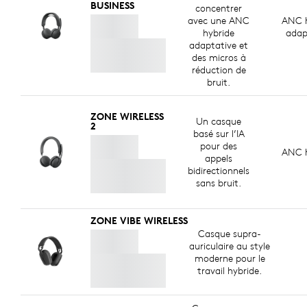
BUSINESS
concentrer
avec une ANC
ANC h
hybride
adap
adaptative et
des micros à
réduction de
bruit.
ZONE WIRELESS
Un casque
2
basé sur l’IA
pour des
ANC h
appels
bidirectionnels
sans bruit.
ZONE VIBE WIRELESS
Casque supra-
auriculaire au style
moderne pour le
travail hybride.