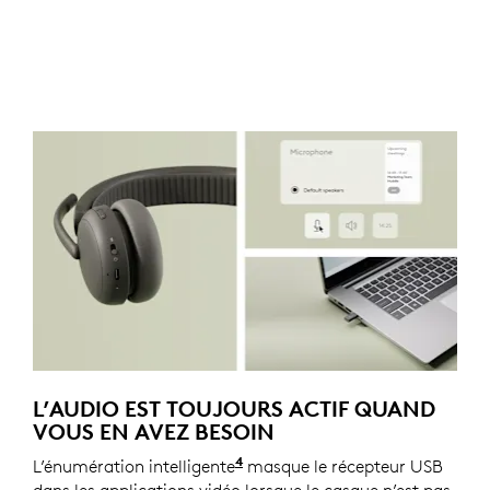
L’AUDIO EST TOUJOURS ACTIF QUAND
VOUS EN AVEZ BESOIN
4
L’énumération intelligente
Pour les versions avec récept
masque le récepteur USB
dans les applications vidéo lorsque le casque n’est pas