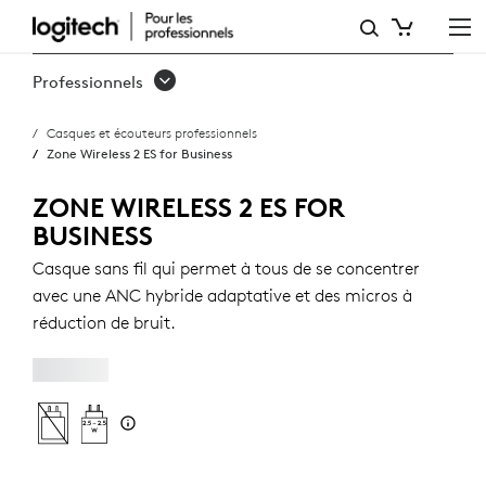
ZONE
WIRELESS
Professionnels
2
Casques et écouteurs professionnels
ES
Zone Wireless 2 ES for Business
FOR
ZONE WIRELESS 2 ES FOR
BUSINESS
BUSINESS
Casque sans fil qui permet à tous de se concentrer
avec une ANC hybride adaptative et des micros à
réduction de bruit.