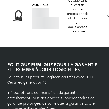
Casque sans
ZONE 305
fil certifié
pour les
professionnels
N
et idéal pour
un
déploiement
de masse
POLITIQUE PUBLIQUE POUR LA GARANTIE
ET LES MISES À JOUR LOGICIELLES
Pour tous les produits Logitech certifiés avec TCO
Certified génération 10 :
● Nous offrons au moins 1 an de garantie inclus
gratuitement, plus des années supplémentaires de
garantie prolongée, de sorte que la garantie totale
puisse être d'au moins 2 ans.