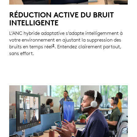
RÉDUCTION ACTIVE DU BRUIT
INTELLIGENTE
L’ANC hybride adaptative s’adapte intelligemment à
votre environnement en ajustant la suppression des
2
bruits en temps réel
Mode ANC hybride adaptative acti
. Entendez clairement partout,
sans effort.