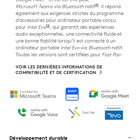
11
Microsoft Teams
via
Bluetooth
natif
Nécessite Window
. Il répond
également aux exigences strictes du programme
d’accessoires pour ordinateur portable conçu
12
pour
Intel Evo
Nécessite le micrologiciel Zone Wireles
, qui garantit des expériences
audio exceptionnelles, une connectivité fluide et
une bonne fiabilité lorsqu’il est connecté à un
ordinateur portable
Intel Evo
via
Bluetooth
natif.
Toutes les versions sont certifiées pour
Fast Pair
.
VOIR LES DERNIÈRES INFORMATIONS DE
COMPATIBILITÉ ET DE CERTIFICATION
Développement durable