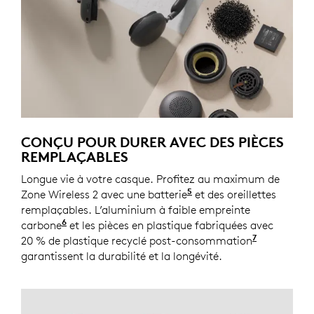
CONÇU POUR DURER AVEC DES PIÈCES
REMPLAÇABLES
Longue vie à votre casque. Profitez au maximum de
5
Zone Wireless 2 avec une batterie
Pièce de rechange bie
et des oreillettes
remplaçables. L’aluminium à faible empreinte
6
carbone
Pour l’anneau décoratif et le bandeau réglab
et les pièces en plastique fabriquées avec
7
20 % de plastique recyclé post-consommation
Sauf les p
garantissent la durabilité et la longévité.