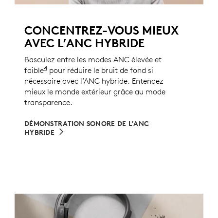
CONCENTREZ-VOUS MIEUX
AVEC L’ANC HYBRIDE
Basculez entre les modes ANC élevée et
4
faible
ANC faible peut être activé sur l’application 
pour réduire le bruit de fond si
nécessaire avec l’ANC hybride. Entendez
mieux le monde extérieur grâce au mode
transparence.
DÉMONSTRATION SONORE DE L’ANC
HYBRIDE