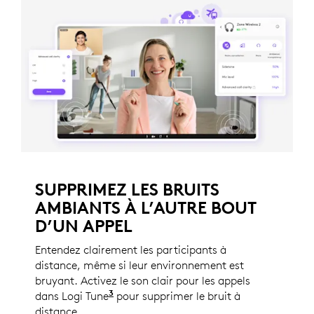
SUPPRIMEZ LES BRUITS
AMBIANTS À L’AUTRE BOUT
D’UN APPEL
Entendez clairement les participants à
distance, même si leur environnement est
bruyant. Activez le son clair pour les appels
3
dans Logi Tune
Logi Tune n’est pas disponible pour 
pour supprimer le bruit à
distance.