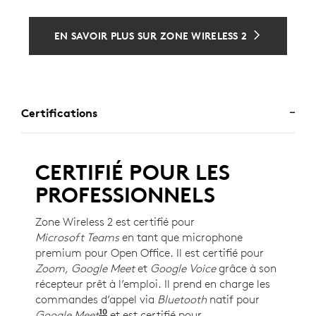
EN SAVOIR PLUS SUR ZONE WIRELESS 2
Certifications
CERTIFIÉ POUR LES
PROFESSIONNELS
Zone Wireless 2 est certifié pour
Microsoft Teams
en tant que microphone
premium pour Open Office. Il est certifié pour
Zoom, Google Meet
et
Google Voice
grâce à son
récepteur prêt à l’emploi. Il prend en charge les
commandes d’appel via
Bluetooth
natif pour
10
Google Meet
Pour la version UC uniquement. Requi
et est certifié pour