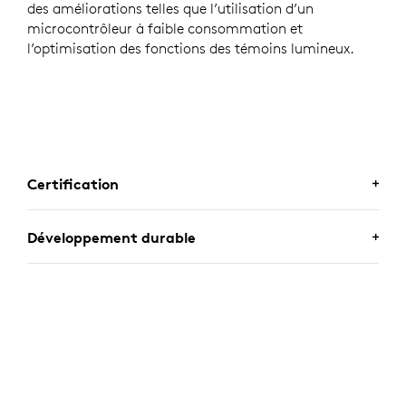
des améliorations telles que l’utilisation d’un
microcontrôleur à faible consommation et
l’optimisation des fonctions des témoins lumineux.
Certification
CERTIFIÉ POUR LES
Développement durable
PROFESSIONNELS
Déployez les claviers professionnels Logitech en toute
confiance. Le Signature Slim Wired K620 pour les
UN CHOIX DURABLE
entreprises fonctionne avec les Chromebooks car il est
certifié pour Works With Chromebook. Le clavier est
Logitech s’engage à créer un monde plus durable.
également certifié pour Zoom, offrant une expérience
Nous travaillons activement à limiter notre empreinte
de réunion fluide.
environnementale et à accélérer la mutation sociale.