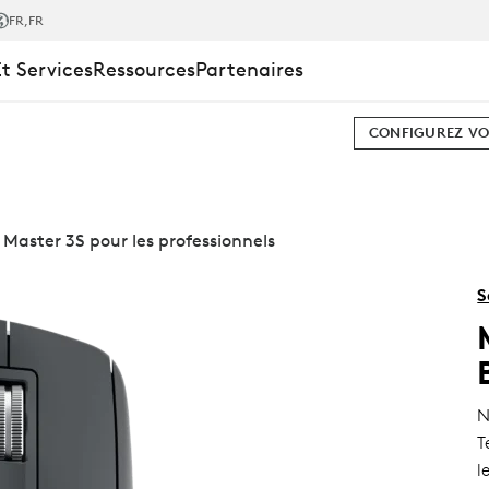
FR
,FR
Et Services
Ressources
Partenaires
CONFIGUREZ VO
Master 3S pour les professionnels
S
N
T
l