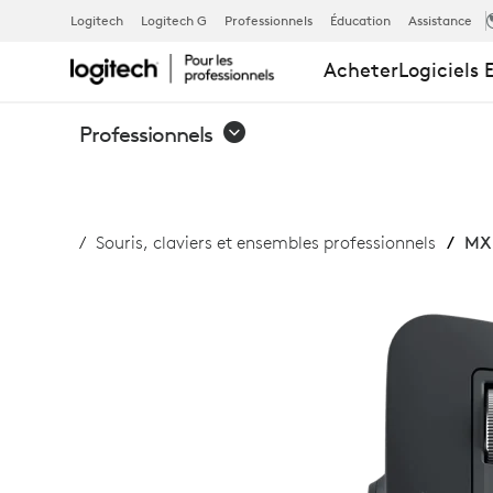
MX
Logitech
Logitech G
Professionnels
Éducation
Assistance
Acheter
Logiciels 
MASTER
Professionnels
3S
Souris, claviers et ensembles professionnels
MX 
FOR
BUSINESS