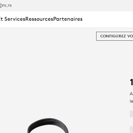
FR
,FR
Et Services
Ressources
Partenaires
CONFIGUREZ VO
A
l