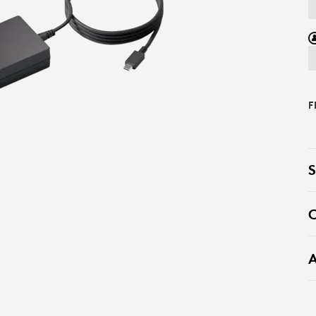
F
S
C
A