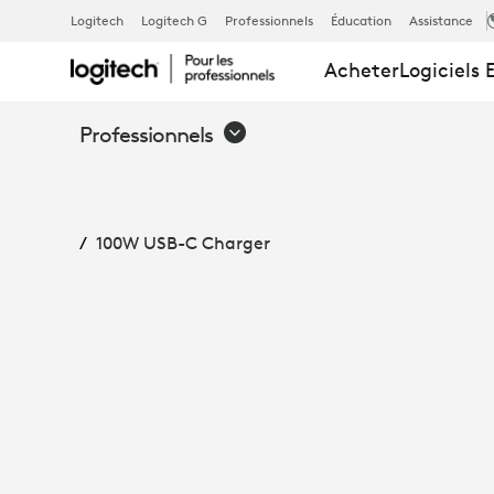
100W
Logitech
Logitech G
Professionnels
Éducation
Assistance
Acheter
Logiciels 
USB-
Professionnels
C
100W USB-C Charger
CHARGER