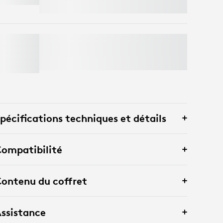
clavier et une souris dans le panier. Des
exclusions s'appliquent.*
MX MASTER 4
Économisez 50% sur les webcam
s avec un
clavier et une souris dans le panier. Des
exclusions s'appliquent.*
pécifications techniques et détails
ompatibilité
ontenu du coffret
ssistance