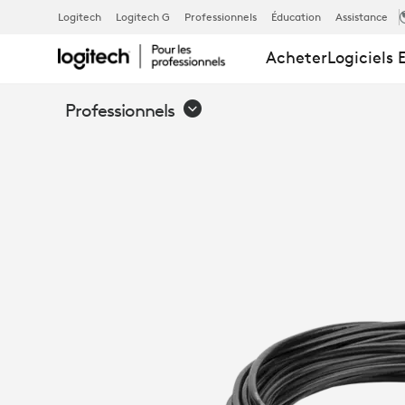
RALLONGE
Logitech
Logitech G
Professionnels
Éducation
Assistance
Acheter
Logiciels 
10
Professionnels
M
LOGITECH
GROUP