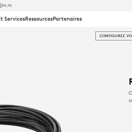
FR
,FR
Et Services
Ressources
Partenaires
CONFIGUREZ VO
C
c