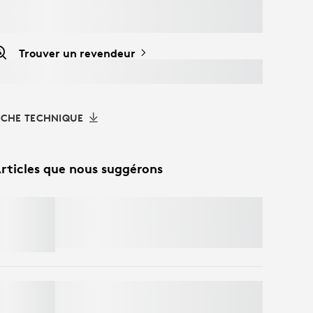
Trouver un revendeur
ICHE TECHNIQUE
rticles que nous suggérons
MOBI FOLD
Économisez 50% sur les webcam
s avec un
clavier et une souris dans le panier. Des
exclusions s'appliquent.*
MX KEYS S
Économisez 50% sur les webcam
s avec un