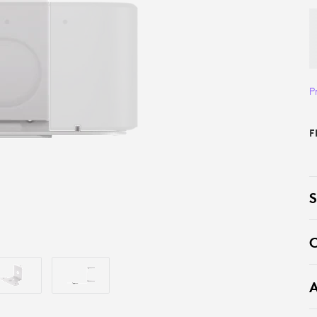
P
F
S
C
A