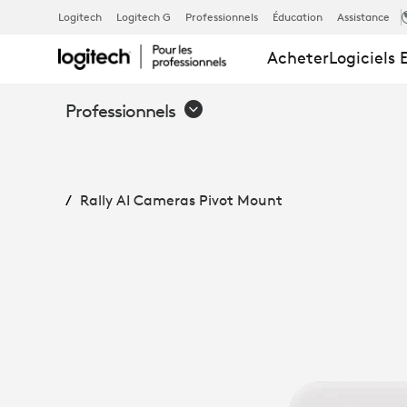
SUPPORT
Logitech
Logitech G
Professionnels
Éducation
Assistance
Acheter
Logiciels 
PIVOTANT
Professionnels
POUR
Rally AI Cameras Pivot Mount
CAMÉRAS
RALLY
AI