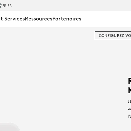
FR
,FR
Et Services
Ressources
Partenaires
CONFIGUREZ VO
U
v
l