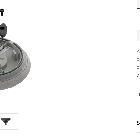
A
p
p
a
F
S