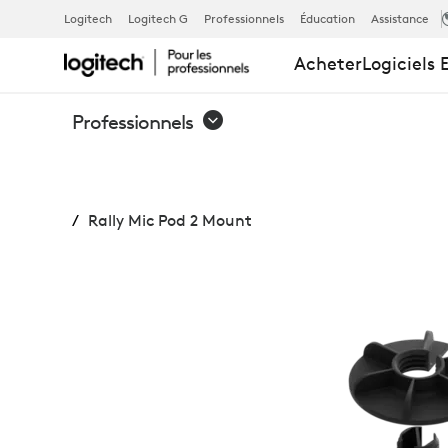
RALLY
Logitech
Logitech G
Professionnels
Éducation
Assistance
Acheter
Logiciels 
MIC
Professionnels
POD
Rally Mic Pod 2 Mount
2
MOUNT