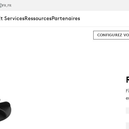
FR
,FR
Et Services
Ressources
Partenaires
CONFIGUREZ VO
F
e