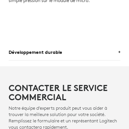
simple pression sur le module de micro.
Développement durable
UN CHOIX DURABLE
Logitech s’engage à créer un monde plus durable.
CONTACTER LE SERVICE
Nous travaillons activement à limiter notre impact
environnemental et à accélérer le changement des
COMMERCIAL
mentalités.
Notre équipe d’experts produit peut vous aider à
trouver la meilleure solution pour votre société.
FABRIQUÉ AVEC NEXT LIFE
Remplissez le formulaire et un représentant Logitech
PLASTICS
vous contactera rapidement.