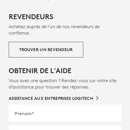
Les composants en plastique de Rally Mic Pod 2
contiennent au moins 58 % de plastique recyclé post-
REVENDEURS
consommation afin d’offrir une nouvelle vie au
plastique en fin de vie issu d’anciens produits
Achetez auprès de l’un de nos revendeurs de
électroniques grand public et de contribuer à réduire
confiance.
l’empreinte carbone.
À PROPOS DES PLASTIQUES RECYCLÉS
TROUVER UN REVENDEUR
OBTENIR DE L'AIDE
Vous avez une question ? Rendez-vous sur notre site
d’assistance pour trouver des réponses.
ASSISTANCE AUX ENTREPRISES LOGITECH
Prénom
*