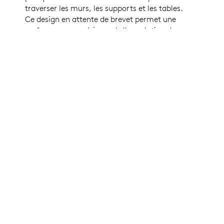
traverser les murs, les supports et les tables.
Ce design en attente de brevet permet une
performance supérieure de l'annulation de
l'écho des modules de micro Rally, tout en
garantissant que les images vidéo restent
claires et stables, même lorsque le volume
est élevé et lors de l'utilisation du zoom.