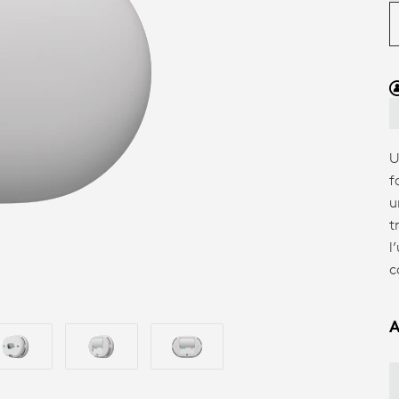
U
f
u
t
l
c
A