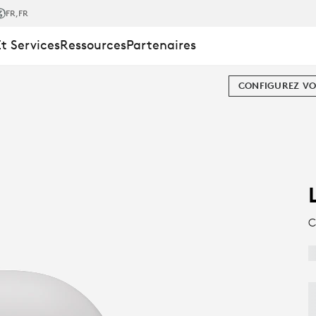
FR
,FR
Et Services
Ressources
Partenaires
CONFIGUREZ VO
MENTAL
C