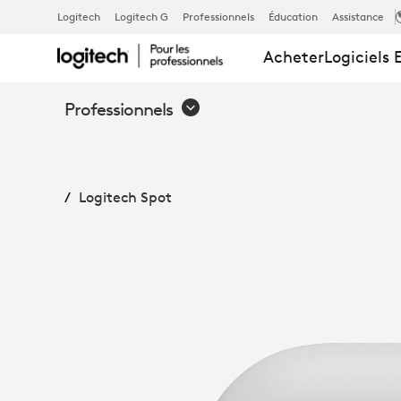
CAPTEUR
Logitech
Logitech G
Professionnels
Éducation
Assistance
Acheter
Logiciels 
DE
Professionnels
PRÉSENCE
Logitech Spot
ET
ENVIRONNE
LOGITECH