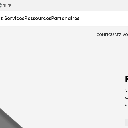
FR
,FR
Et Services
Ressources
Partenaires
CONFIGUREZ VO
C
s