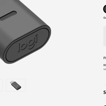
G
F
R
so
S