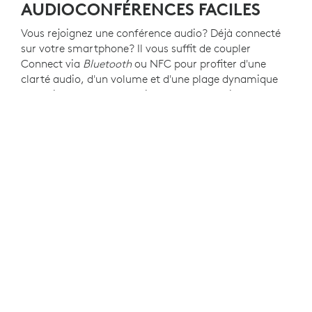
AUDIOCONFÉRENCES FACILES
Vous rejoignez une conférence audio? Déjà connecté
sur votre smartphone? Il vous suffit de coupler
Connect via
Bluetooth
ou NFC pour profiter d'une
clarté audio, d'un volume et d'une plage dynamique
exceptionnels. Connect dispose de deux microphones
omnidirectionnels et d'un son à 360° large bande pour
que tout le monde puisse entendre et être entendu.
AUTONOMIE PORTABLE
Résolument portable, Connect dispose d'une batterie
interne rechargeable qui permet de gérer les appels
vidéo jusqu' à 3 heures et les appels audio jusqu' à
15 heures. Vous pouvez aussi brancher Connect avec
son alimentation secteur fournie: les prises régionales
interchangeables (fournies) permettent de l'utiliser et
de la recharger partout dans le monde.
CONNECTIVITÉ USB PRÊTE À