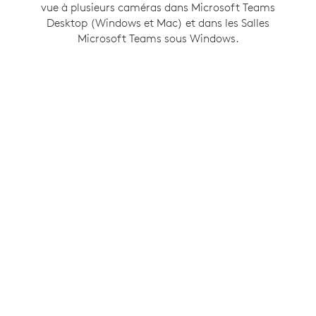
vue à plusieurs caméras dans Microsoft Teams
la même opportunité d’être vues et entendues
Desktop (Windows et Mac) et dans les Salles
que tout le monde lors de la réunion.
Microsoft Teams sous Windows.