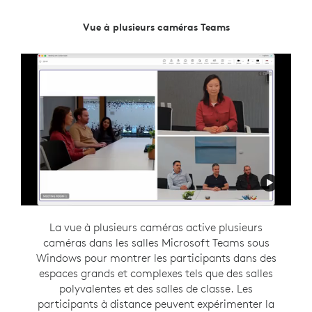
Réalisateur Intelligent de Zoom
Vue à plusieurs caméras Teams
Intelligent Director est conçu pour faciliter une
La vue à plusieurs caméras active plusieurs
caméras dans les salles Microsoft Teams sous
communication flexible en créant un
environnement de réunion hybride inclusif. Cette
Windows pour montrer les participants dans des
fonctionnalité Zoom Rooms sous Windows offre
espaces grands et complexes tels que des salles
aux personnes présentes dans la salle leur propre
polyvalentes et des salles de classe. Les
espace dans une vue en galerie afin qu’elles aient
participants à distance peuvent expérimenter la