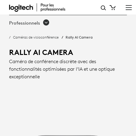
RALLY
AI
Professionnels
CAMERA :
Caméras de visioconférence
Rally AI Camera
CADRAGE
INTELLIGENT
RALLY AI CAMERA
ET
Caméra de conférence discrète avec des
fonctionnalités optimisées par l’IA et une optique
OPTIQUE
exceptionnelle
EXCEPTIONNELLE
|
LOGITECH