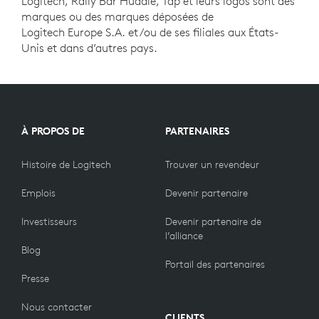
Logitech, Rally Bar Huddle, Tap et leurs logos sont des
marques ou des marques déposées de
Logitech Europe S.A. et/ou de ses filiales aux États-
Unis et dans d’autres pays.
À PROPOS DE
PARTENAIRES
Histoire de Logitech
Trouver un revendeur
Emplois
Devenir partenaire
Investisseurs
Devenir partenaire de
l’alliance
Blog
Portail des partenaires
Presse
Nous contacter
CLIENTS