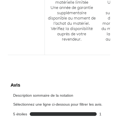
matérielle limitée
Une a
Une année de garantie
ga
supplémentaire
suppl
disponible au moment de
dispo
l’achat du matériel.
moment 
Vérifiez la disponibilité
du matéri
auprès de votre
la dis
revendeur.
auprès
rev