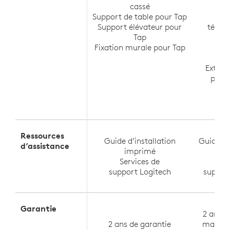
cassé
Sw
Support de table pour Tap
Sup
Support élévateur pour
télévi
Tap
Me
Fixation murale pour Tap
Me
Ra
Extens
pour
Ressources
Guide d’installation
Guide d’
d’assistance
imprimé
im
Services de
Serv
support Logitech
suppor
Garantie
2 ans d
2 ans de garantie
matérie