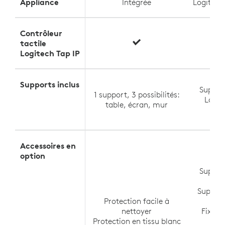
Appliance
Intégrée
Logitec
Contrôleur
tactile
Logitech Tap IP
Supports inclus
Suppor
1 support, 3 possibilités:
Logit
table, écran, mur
Roo
Accessoires en
option
Suppor
po
Support
Protection facile à
po
nettoyer
Fixati
Protection en tissu blanc
po