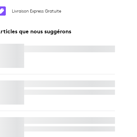
Livraison Express Gratuite
rticles que nous suggérons
SPOTLIGHT
SUPPORT TV POUR BARRES VIDÉO
Livraison Express Gratuite
MODULE DE MICRO RALLY
Livraison Express Gratuite