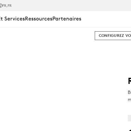
INI
FR
,FR
Et Services
Ressources
Partenaires
CONFIGUREZ VO
B
m