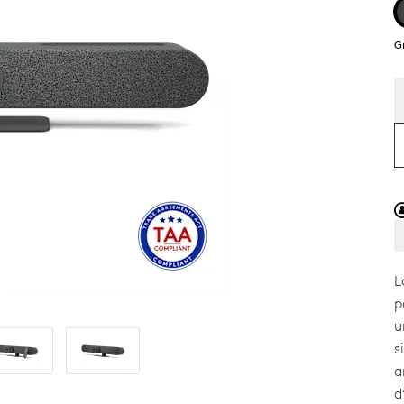
G
L
p
u
s
a
d