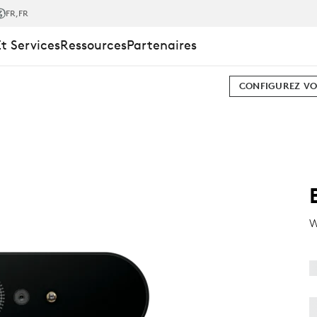
FR
,FR
Et Services
Ressources
Partenaires
CONFIGUREZ VO
W