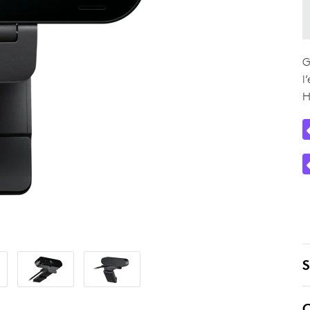
G
l
H
S
C