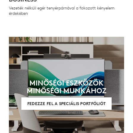
Vezeték nélküli egér tenyérpárnával a fokozott kényelem
érdekében
MINŐSÉGI ESZKÖZÖK
MINŐSÉGI MUNKÁHOZ
FEDEZZE FEL A SPECIÁLIS PORTFÓLIÓT