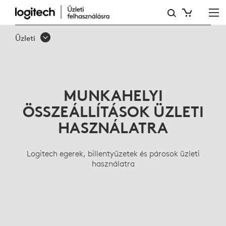
ÜZLETI
BILLENTYŰZETEK,
Üzleti
VEZETÉK
NÉLKÜLI
EGEREK,
MUNKAHELYI
ERGONOMIKUS
ÖSSZEÁLLÍTÁSOK ÜZLETI
TERMÉKCSALÁD
HASZNÁLATRA
Logitech egerek, billentyűzetek és párosok üzleti
használatra