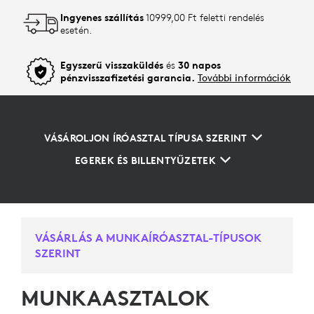
Ingyenes szállítás
10999,00 Ft feletti rendelés
esetén.
Egyszerű visszaküldés
és
30 napos
pénzvisszafizetési garancia.
További információk
VÁSÁROLJON ÍRÓASZTAL TÍPUSA SZERINT
EGEREK ÉS BILLENTYŰZETEK
VÁSÁRLÁS A MUNKAÍRÓASZTAL-TÍPUSOK
SZERINT
MUNKAASZTALOK