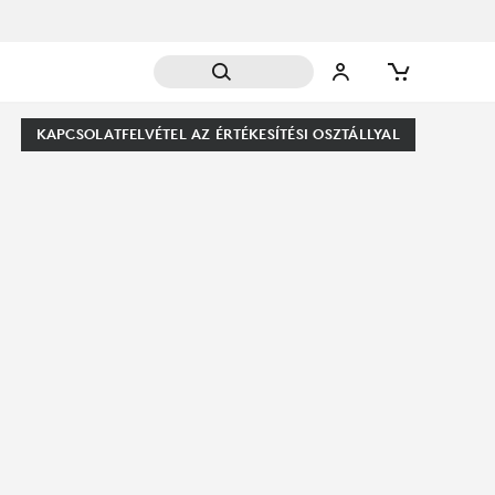
KAPCSOLATFELVÉTEL AZ ÉRTÉKESÍTÉSI OSZTÁLLYAL