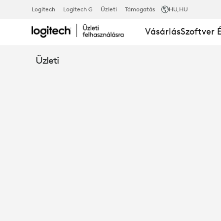
CAT5E
Logitech
Logitech G
Üzleti
Támogatás
HU
,HU
Vásárlás
Szoftver 
KÉSZLET
Üzleti