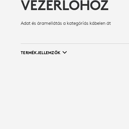
VEZÉRLŐHÖZ
Adat és áramellátás a kategóriás kábelen át
TERMÉKJELLEMZŐK