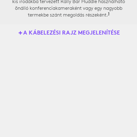
kis irodákba tervezett Rally Bar Huddle használható
önálló konferenciakameraként vagy egy nagyobb
1
termekbe szánt megoldás részeként.
Az ábrán az
A KÁBELEZÉSI RAJZ MEGJELENÍTÉSE
Rally Bar Huddle
Tap IP
Vezetékes/vezeték
nélküli hálózat