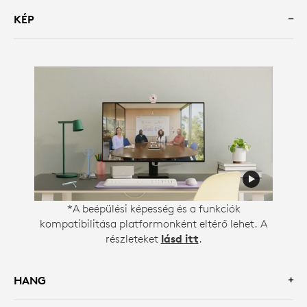
KÉP
*A beépülési képesség és a funkciók
kompatibilitása platformonként eltérő lehet. A
részleteket
lásd itt
.
HANG