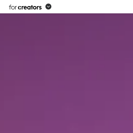
KREATOR
LOGITECH
-
BERKENALAN
DENGAN
PERKUMPULAN
KREATOR