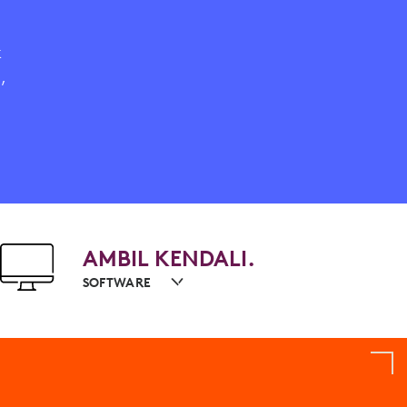
k
,
AMBIL KENDALI.
SOFTWARE