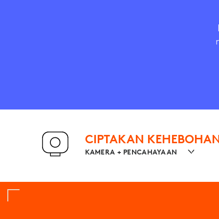
CIPTAKAN KEHEBOHA
KAMERA + PENCAHAYAAN