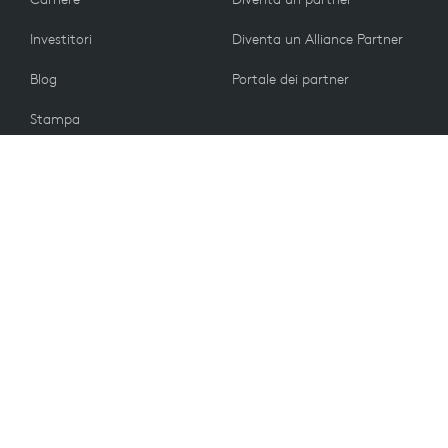
Investitori
Diventa un Alliance Partner
Blog
Portale dei partner
Stampa
CLIENTI
Contattaci
Norme di restituzione
VALORI
Preferenze e-mail
Sostenibilità
Parti di ricambio
Riciclaggio
Accessibilità