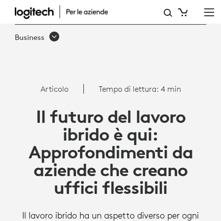
ARTICOLO:
APPROFONDIMENTI
Business
DA
AZIENDE
CHE
Articolo
Tempo di lettura: 4 min
CREANO
Il futuro del lavoro
UFFICI
ibrido è qui:
FLESSIBILI
Approfondimenti da
aziende che creano
uffici flessibili
Il lavoro ibrido ha un aspetto diverso per ogni