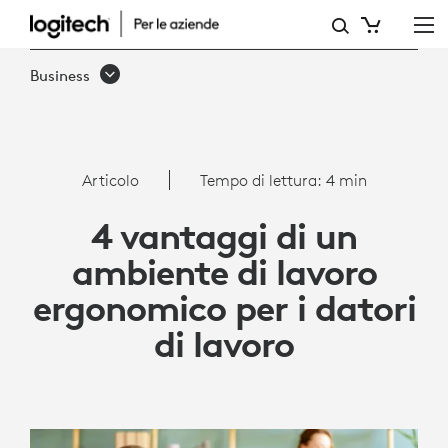
ARTICOLO:
4
Business
VANTAGGI
DI
UN
Articolo
Tempo di lettura: 4 min
AMBIENTE
4 vantaggi di un
DI
ambiente di lavoro
LAVORO
ergonomico per i datori
ERGONOMICO
di lavoro
PER
I
DATORI