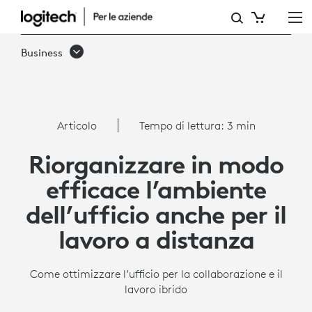
UFFICIO
PER
Business
LA
FORZA
LAVORO
Articolo
Tempo di lettura: 3 min
IBRIDA
Riorganizzare in modo
efficace l’ambiente
dell’ufficio anche per il
lavoro a distanza
Come ottimizzare l’ufficio per la collaborazione e il
lavoro ibrido