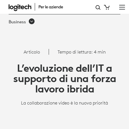
L’EVOLUZIONE
DELL’IT
Business
A
SUPPORTO
DI
Articolo
Tempo di lettura: 4 min
UNA
L’evoluzione dell’IT a
FORZA
supporto di una forza
LAVORO
lavoro ibrida
IBRIDA
La collaborazione video è la nuova priorità