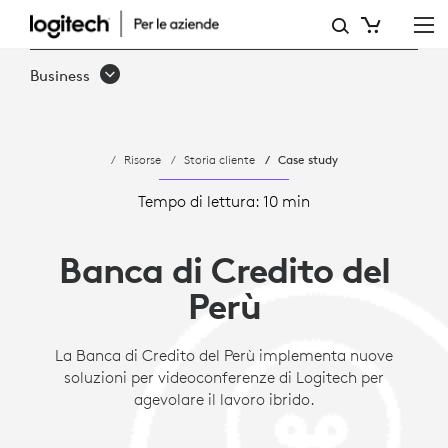
CASE
STUDY:
Business
BANCA
DI
Risorse
Storia cliente
Case study
CREDITO
DEL
Tempo di lettura: 10 min
PERÙ
Banca di Credito del
|
Perù
LOGITECH
B2B
La Banca di Credito del Perù implementa nuove
soluzioni per videoconferenze di Logitech per
agevolare il lavoro ibrido.