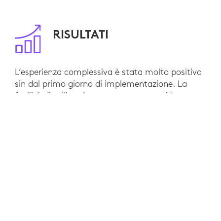
RISULTATI
L’esperienza complessiva è stata molto positiva
sin dal primo giorno di implementazione. La
facilità di utilizzo ha permesso una rapida
adozione della tecnologia, poiché gli utenti
possono concentrarsi sulla riunione senza
preoccuparsi della tecnologia. In un sondaggio
sulla loro soddisfazione, i dipendenti hanno
assegnato alla nuova soluzione una valutazione
di 4,9 su 5. La BCP dispone ora di una soluzione
scalabile che le consente di supportare un gran
numero di collaboratori, da remoto e di persona,
che contribuiscono agli obiettivi delle varie unità
della banca.