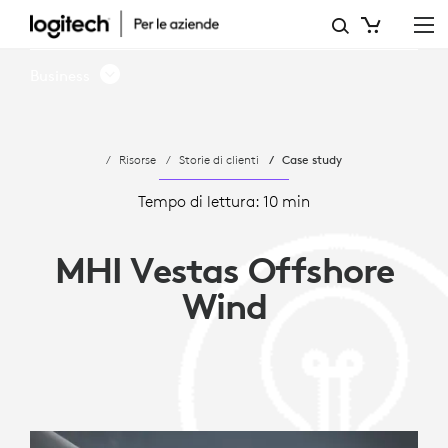
MHI
VESTAS
Business
OFFSHORE
WIND
Risorse
Storie di clienti
Case study
ADOTTA
LE
Tempo di lettura: 10 min
SOLUZIONI
MHI Vestas Offshore
PER
Wind
AMBIENTI
LOGITECH
PER
MICROSOFT