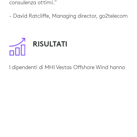
consulenza ottimi."
- David Ratcliffe, Managing director, go2telecom
RISULTATI
I dipendenti di MHI Vestas Offshore Wind hanno
adottato le riunioni video come una migliore
alternativa ai viaggi non fondamentali
(considerando costi, tempo e inconvenienti
correlati). L'adozione da parte degli utenti è
stata talmente diffusa che nei primi tre mesi di
soluzioni per ambienti
implementazione delle
Logitech per Microsoft Teams
sono state
programmate oltre 32.000 riunioni da parte dei
dipendenti. Si è passati da 16 sale a 50 e