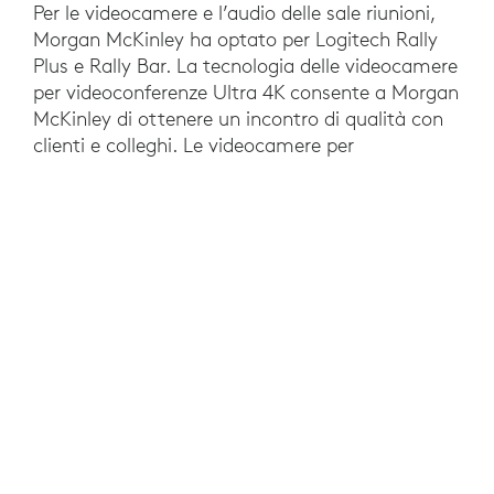
Per le videocamere e l’audio delle sale riunioni,
Morgan McKinley ha optato per Logitech Rally
Plus e Rally Bar. La tecnologia delle videocamere
per videoconferenze Ultra 4K consente a Morgan
McKinley di ottenere un incontro di qualità con
clienti e colleghi. Le videocamere per
videoconferenze della linea Rally sono intuitive,
compatibili con qualsiasi dispositivo e facili da
gestire e monitorare tramite Logitech Sync.
Con il software Meetio, Tap e Tap Scheduler
consentono ai dipendenti di prenotare una sala e
partecipare alle riunioni in tutta facilità, mentre
Swytch fornisce un accesso semplice agli
schermi della sala riunioni con un unico cavo per
laptop.