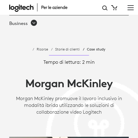
CASE
STUDY:
Business
MORGAN
MCKINLEY
Risorse
Storie di clienti
Case study
FAVORISCE
IL
Tempo di lettura: 2 min
LAVORO
Morgan McKinley
IBRIDO
CON
Morgan McKinley promuove il lavoro inclusivo in
modalità ibrida utilizzando le soluzioni di
LOGITECH
collaborazione video Logitech