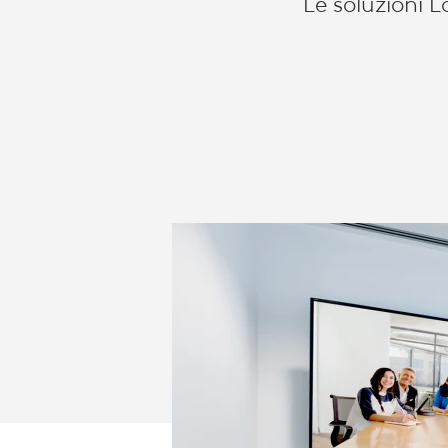
Le soluzioni 
VIDEO
DI
LOGITECH
SU
SCALA
GLOBALE