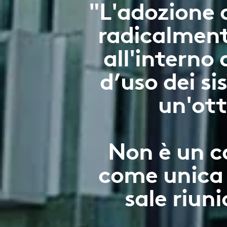
"L'adozione 
radicalment
all'interno d
d’uso dei si
un'ott
Non è un c
come unica 
sale riuni