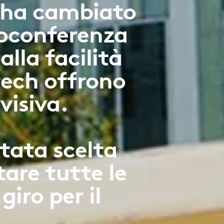
h ha cambiato
eoconferenza
 alla facilità
itech offrono
visiva.
tata scelta
are tutte le
giro per il