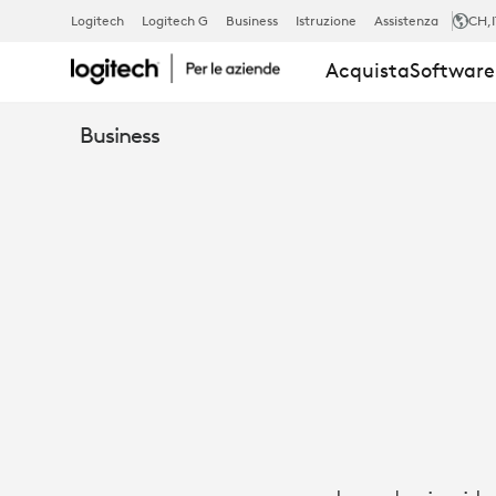
NATIONAL
Logitech
Logitech G
Business
Istruzione
Assistenza
CH
,
Acquista
Software 
INSTRUMENT
Business
COLLABORA
CON
LE
SOLUZIONI