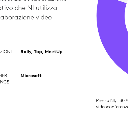
ivo che NI utilizza
llaborazione video
ZIONI
Rally, Tap, MeetUp
NER
Microsoft
ANCE
Presso NI, l'80
videoconferenze 