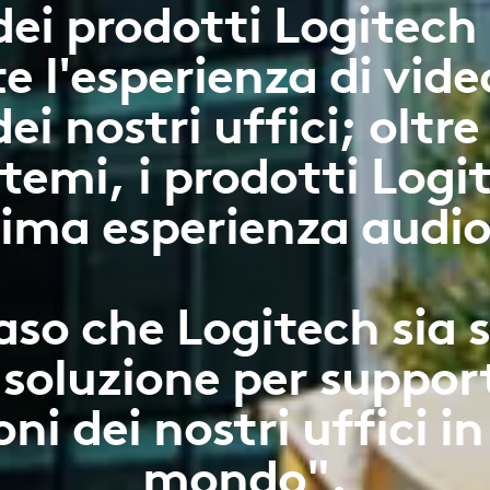
dei prodotti Logitec
e l'esperienza di vid
ei nostri uffici; oltre
stemi, i prodotti Log
ima esperienza audio
aso che Logitech sia s
soluzione per support
oni dei nostri uffici in 
mondo".