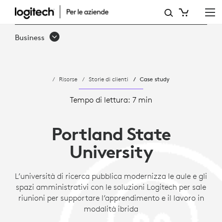
CASE
STUDY:
Business
LA
PORTLAND
Risorse
Storie di clienti
Case study
STATE
UNIVERSITY
Tempo di lettura: 7 min
MODERNIZZA
Portland State
LE
University
AULE
E
L’università di ricerca pubblica modernizza le aule e gli
spazi amministrativi con le soluzioni Logitech per sale
GLI
riunioni per supportare l’apprendimento e il lavoro in
SPAZI
modalità ibrida