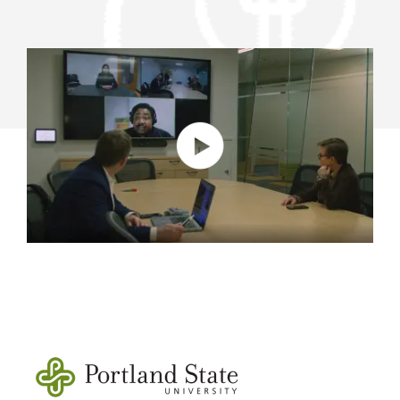
AMMINISTRATIVI
PER
SUPPORTARE
L’APPRENDIMENTO
E
IL
LAVORO
IN
MODALITÀ
IBRIDA