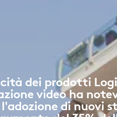
cità dei prodotti Log
azione video ha not
adozione di nuovi sti