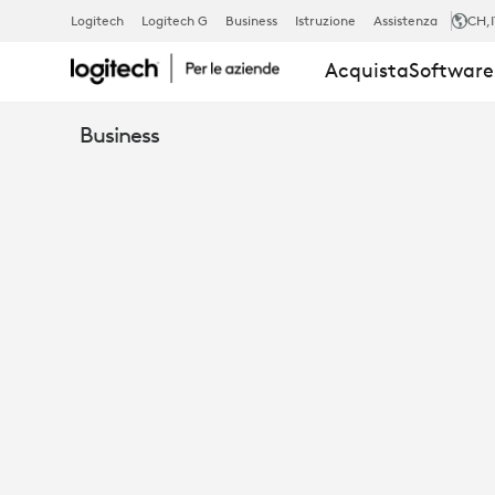
CASE
Logitech
Logitech G
Business
Istruzione
Assistenza
CH
,
Acquista
Software 
STUDY
Business
-
PRELIOS
SCEGLIE
LOGITECH