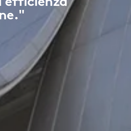
'efficienza
one."