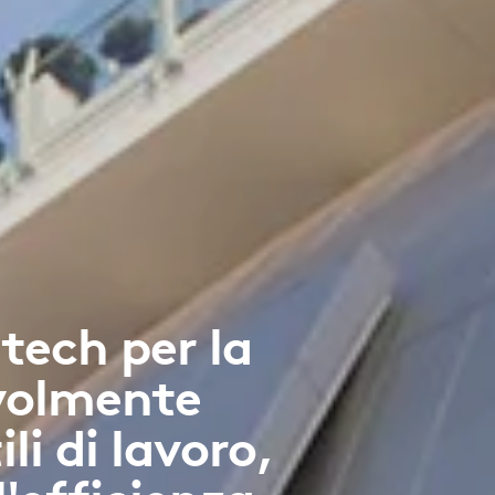
itech per la
evolmente
li di lavoro,