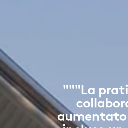
"""La prati
collabor
aumentato l'