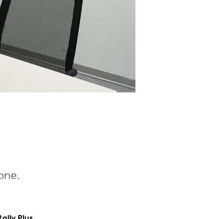
one.
ally Plus