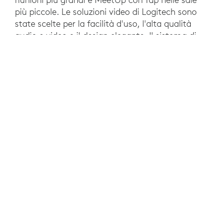
più piccole. Le soluzioni video di Logitech sono
state scelte per la facilità d'uso, l'alta qualità
audio e video e il design elegante. Il sistema di
partecipazione one touch di Tap permette agli
utenti di effettuare e ricevere chiamate da tutto
il mondo con il semplice tocco di un pulsante.
RISULTATI
Con l’adozione delle soluzioni Logitech,
Randstad ha notato una diminuzione delle
richieste di assistenza tecnica per i video
meeting. La semplicità dei prodotti Logitech ha
permesso ai dipendenti di iniziare all’istante
riunioni efficaci e produttive evitando gli