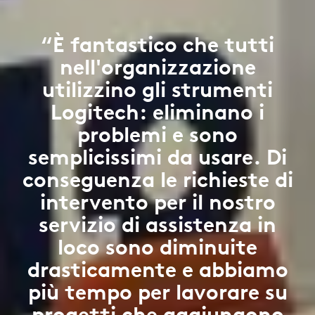
“È fantastico che tutti
nell'organizzazione
utilizzino gli strumenti
Logitech: eliminano i
problemi e sono
semplicissimi da usare. Di
conseguenza le richieste di
intervento per il nostro
servizio di assistenza in
loco sono diminuite
drasticamente e abbiamo
più tempo per lavorare su
progetti che aggiungono