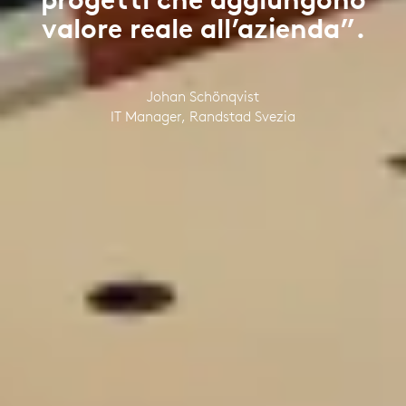
valore reale all’azienda”.
Johan Schönqvist
IT Manager, Randstad Svezia