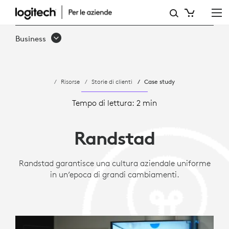
CASE
STUDY:
Business
COME
RANDSTAD
Risorse
Storie di clienti
Case study
HA
STANDARDIZZATO
Tempo di lettura: 2 min
LE
Randstad
RIUNIONI
VIRTUALI
Randstad garantisce una cultura aziendale uniforme
in un’epoca di grandi cambiamenti.
CON
LOGITECH