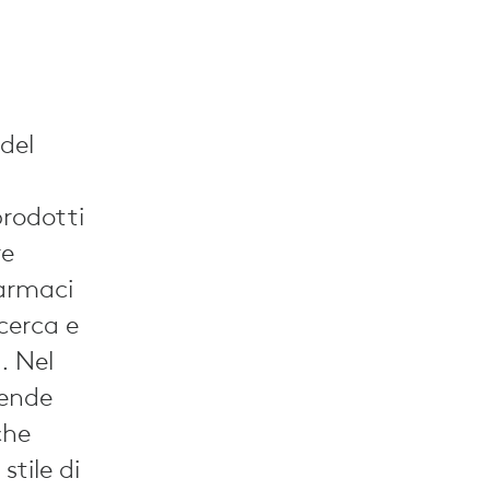
del
prodotti
re
farmaci
icerca e
. Nel
vende
che
stile di