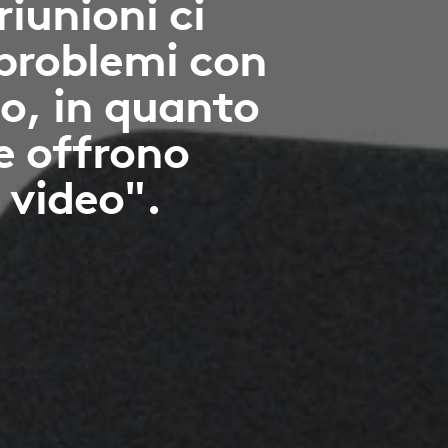
riunioni ci
problemi con
do, in quanto
e offrono
 video".