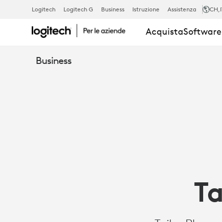
CASE
Logitech
Logitech G
Business
Istruzione
Assistenza
CH
,
Acquista
Software 
STUDY:
Business
TAIHO
PHARMACEU
ADOTTA
Ta
LE