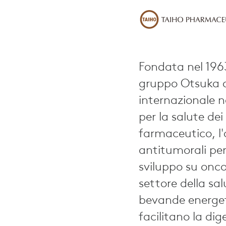
Fondata nel 196
gruppo Otsuka o
internazionale n
per la salute de
farmaceutico, l'
antitumorali per 
sviluppo su onco
settore della sa
bevande energet
facilitano la dig