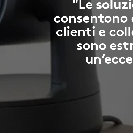
"Le soluzi
consentono 
clienti e co
sono est
un’ecce