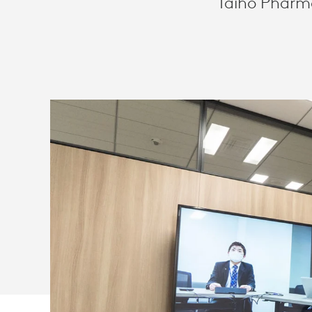
Taiho Pharma
SOLUZIONI
LOGITECH
PER
SALE
RIUNIONI
CON